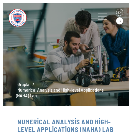
EN
TR
Gruplar
Numerical Analysis and High-level Applications
(NAHA) Lab
NUMERİCAL ANALYSİS AND HİGH-
LEVEL APPLİCATİONS (NAHA) LAB