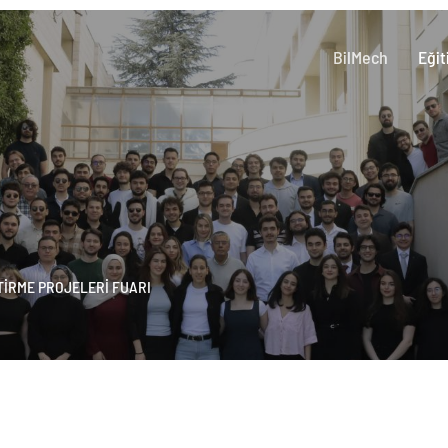
BilMech
Eğit
TİRME PROJELERİ FUARI