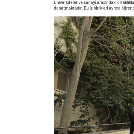
Üniversiteler ve sanayi arasındaki ortaklık
donatmaktadır. Bu iş birlikleri ayrıca öğre