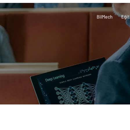
BilMech
Eğit