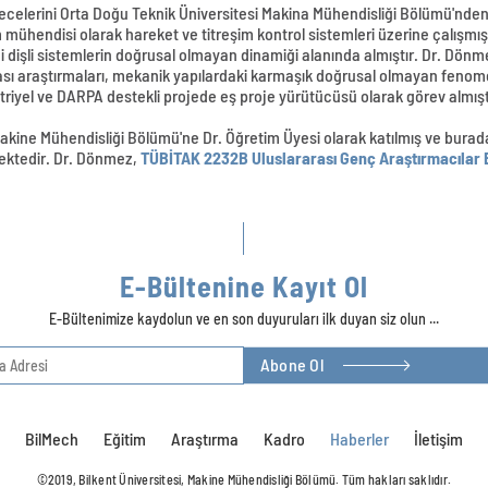
ecelerini Orta Doğu Teknik Üniversitesi Makina Mühendisliği Bölümü'nden 
mühendisi olarak hareket ve titreşim kontrol sistemleri üzerine çalışmışt
i dişli sistemlerin doğrusal olmayan dinamiği alanında almıştır. Dr. Dönm
ası araştırmaları, mekanik yapılardaki karmaşık doğrusal olmayan fenome
riyel ve DARPA destekli projede eş proje yürütücüsü olarak görev almışt
akine Mühendisliği Bölümü'ne Dr. Öğretim Üyesi olarak katılmış ve bura
mektedir. Dr. Dönmez,
TÜBİTAK 2232B Uluslararası Genç Araştırmacılar
E-Bültenine Kayıt Ol
E-Bültenimize kaydolun ve en son duyuruları ilk duyan siz olun ...
Abone Ol
BilMech
Eğitim
Araştırma
Kadro
Haberler
İletişim
©2019, Bilkent Üniversitesi, Makine Mühendisliği Bölümü. Tüm hakları saklıdır.