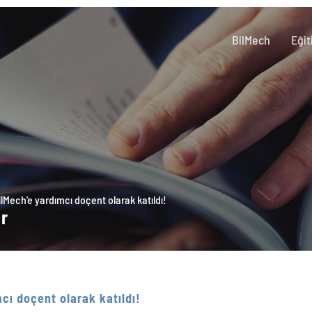
BilMech
Eğit
lMech'e yardımcı doçent olarak katıldı!
er
cı doçent olarak katıldı!