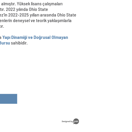
almıştır. Yüksek lisans çalışmaları
ır. 2022 yılında Ohio State
ez'in 2022-2025 yılları arasında Ohio State
nlerin deneysel ve teorik yaklaşımlarla
ır.
da
Yapı Dinamiği ve Doğrusal Olmayan
 Bursu
sahibidir.