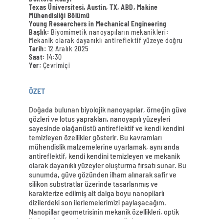
Texas Üniversitesi, Austin, TX, ABD, Makine
Mühendisliği Bölümü
Young Researchers in Mechanical Engineering
Başlık:
Biyomimetik nanoyapıların mekanikleri:
Mekanik olarak dayanıklı antireflektif yüzeye doğru
Tarih:
12 Aralık 2025
Saat:
14:30
Yer:
Çevrimiçi
ÖZET
Doğada bulunan biyolojik nanoyapılar, örneğin güve
gözleri ve lotus yaprakları, nanoyapılı yüzeyleri
sayesinde olağanüstü antireflektif ve kendi kendini
temizleyen özellikler gösterir. Bu kavramları
mühendislik malzemelerine uyarlamak, aynı anda
antireflektif, kendi kendini temizleyen ve mekanik
olarak dayanıklı yüzeyler oluşturma fırsatı sunar. Bu
sunumda, güve gözünden ilham alınarak safir ve
silikon substratlar üzerinde tasarlanmış ve
karakterize edilmiş alt dalga boyu nanopilarlı
dizilerdeki son ilerlemelerimizi paylaşacağım.
Nanopillar geometrisinin mekanik özellikleri, optik