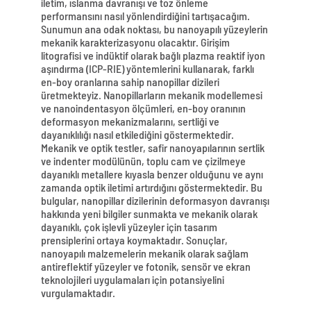
iletim, ıslanma davranışı ve toz önleme
performansını nasıl yönlendirdiğini tartışacağım.
Sunumun ana odak noktası, bu nanoyapılı yüzeylerin
mekanik karakterizasyonu olacaktır. Girişim
litografisi ve indüktif olarak bağlı plazma reaktif iyon
aşındırma (ICP-RIE) yöntemlerini kullanarak, farklı
en-boy oranlarına sahip nanopillar dizileri
üretmekteyiz. Nanopillarların mekanik modellemesi
ve nanoindentasyon ölçümleri, en-boy oranının
deformasyon mekanizmalarını, sertliği ve
dayanıklılığı nasıl etkilediğini göstermektedir.
Mekanik ve optik testler, safir nanoyapılarının sertlik
ve indenter modülünün, toplu cam ve çizilmeye
dayanıklı metallere kıyasla benzer olduğunu ve aynı
zamanda optik iletimi artırdığını göstermektedir. Bu
bulgular, nanopillar dizilerinin deformasyon davranışı
hakkında yeni bilgiler sunmakta ve mekanik olarak
dayanıklı, çok işlevli yüzeyler için tasarım
prensiplerini ortaya koymaktadır. Sonuçlar,
nanoyapılı malzemelerin mekanik olarak sağlam
antireflektif yüzeyler ve fotonik, sensör ve ekran
teknolojileri uygulamaları için potansiyelini
vurgulamaktadır.