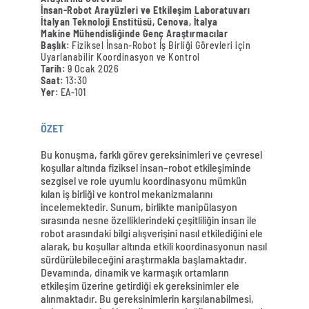
İnsan-Robot Arayüzleri ve Etkileşim Laboratuvarı
İtalyan Teknoloji Enstitüsü, Cenova, İtalya
Makine Mühendisliğinde Genç Araştırmacılar
Başlık:
Fiziksel İnsan-Robot İş Birliği Görevleri için
Uyarlanabilir Koordinasyon ve Kontrol
Tarih:
9 Ocak 2026
Saat:
13:30
Yer:
EA-101
ÖZET
Bu konuşma, farklı görev gereksinimleri ve çevresel
koşullar altında fiziksel insan–robot etkileşiminde
sezgisel ve role uyumlu koordinasyonu mümkün
kılan iş birliği ve kontrol mekanizmalarını
incelemektedir. Sunum, birlikte manipülasyon
sırasında nesne özelliklerindeki çeşitliliğin insan ile
robot arasındaki bilgi alışverişini nasıl etkilediğini ele
alarak, bu koşullar altında etkili koordinasyonun nasıl
sürdürülebileceğini araştırmakla başlamaktadır.
Devamında, dinamik ve karmaşık ortamların
etkileşim üzerine getirdiği ek gereksinimler ele
alınmaktadır. Bu gereksinimlerin karşılanabilmesi,