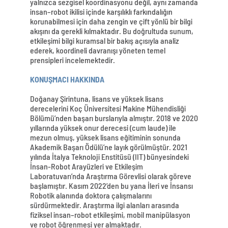
yalnızca sezgisel koordinasyonu değil, aynı zamanda
insan–robot ikilisi içinde karşılıklı farkındalığın
korunabilmesi için daha zengin ve çift yönlü bir bilgi
akışını da gerekli kılmaktadır. Bu doğrultuda sunum,
etkileşimi bilgi kuramsal bir bakış açısıyla analiz
ederek, koordineli davranışı yöneten temel
prensipleri incelemektedir.
KONUŞMACI HAKKINDA
Doğanay Şirintuna, lisans ve yüksek lisans
derecelerini Koç Üniversitesi Makine Mühendisliği
Bölümü’nden başarı burslarıyla almıştır. 2018 ve 2020
yıllarında yüksek onur derecesi (cum laude) ile
mezun olmuş, yüksek lisans eğitiminin sonunda
Akademik Başarı Ödülü’ne layık görülmüştür. 2021
yılında İtalya Teknoloji Enstitüsü (IIT) bünyesindeki
İnsan-Robot Arayüzleri ve Etkileşim
Laboratuvarı’nda Araştırma Görevlisi olarak göreve
başlamıştır. Kasım 2022’den bu yana İleri ve İnsansı
Robotik alanında doktora çalışmalarını
sürdürmektedir. Araştırma ilgi alanları arasında
fiziksel insan–robot etkileşimi, mobil manipülasyon
ve robot öğrenmesi yer almaktadır.