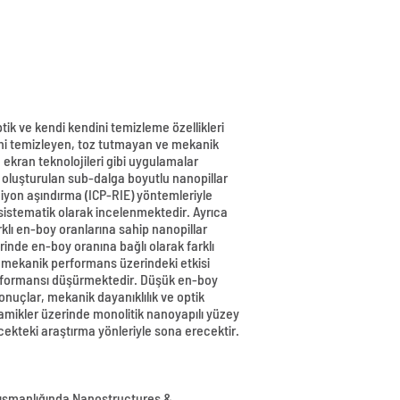
ik ve kendi kendini temizleme özellikleri
ini temizleyen, toz tutmayan ve mekanik
e ekran teknolojileri gibi uygulamalar
e oluşturulan sub-dalga boyutlu nanopillar
if iyon aşındırma (ICP-RIE) yöntemleriyle
 sistematik olarak incelenmektedir. Ayrıca
klı en-boy oranlarına sahip nanopillar
inde en-boy oranına bağlı olarak farklı
 mekanik performans üzerindeki etkisi
performansı düşürmektedir. Düşük en-boy
nuçlar, mekanik dayanıklılık ve optik
eramikler üzerinde monolitik nanoyapılı yüzey
ecekteki araştırma yönleriyle sona erecektir.
nışmanlığında Nanostructures &