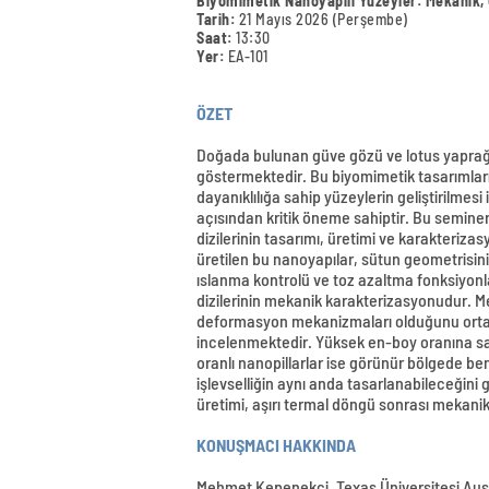
Biyomimetik Nanoyapılı Yüzeyler: Mekanik, 
Tarih:
21 Mayıs 2026 (Perşembe)
Saat:
13:30
Yer:
EA-101
ÖZET
Doğada bulunan güve gözü ve lotus yaprağı g
göstermektedir. Bu biyomimetik tasarımlar
dayanıklılığa sahip yüzeylerin geliştirilmesi
açısından kritik öneme sahiptir. Bu seminer
dizilerinin tasarımı, üretimi ve karakterizas
üretilen bu nanoyapılar, sütun geometrisini
ıslanma kontrolü ve toz azaltma fonksiyonla
dizilerinin mekanik karakterizasyonudur. Me
deformasyon mekanizmaları olduğunu ortaya
incelenmektedir. Yüksek en-boy oranına sah
oranlı nanopillarlar ise görünür bölgede b
işlevselliğin aynı anda tasarlanabileceğini 
üretimi, aşırı termal döngü sonrası mekanik 
KONUŞMACI HAKKINDA
Mehmet Kepenekci, Texas Üniversitesi Aust