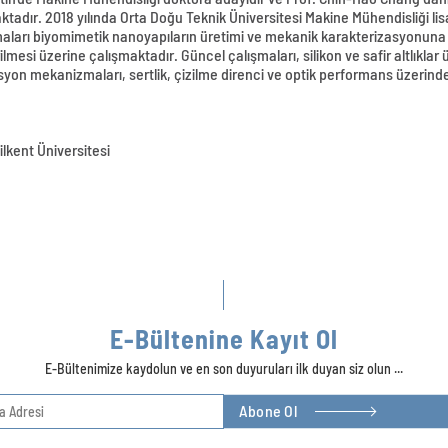
dır. 2018 yılında Orta Doğu Teknik Üniversitesi Makine Mühendisliği lisa
ırmaları biyomimetik nanoyapıların üretimi ve mekanik karakterizasyonuna
rilmesi üzerine çalışmaktadır. Güncel çalışmaları, silikon ve safir altlıkl
yon mekanizmaları, sertlik, çizilme direnci ve optik performans üzerindek
lkent Üniversitesi
E-Bültenine Kayıt Ol
E-Bültenimize kaydolun ve en son duyuruları ilk duyan siz olun ...
Abone Ol