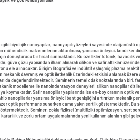
Optik ve Çok Fonksiyonluluk
ibi biyolojik nanoyapılar, nanoyapılı yüzeyleri sayesinde olağanüstü opt
ın mühendislik malzemelerine aktarılması; yansıma önleyici, kendi kend
 için dönüştürücü bir fırsat sunmaktadır. Bu özellikler fotonik, havacılık v
de, güve gözü yapısından ilham alınarak silikon ve safir altlıklar üzerind
yonu ele alınacaktır. Girişim litografisi ve indüktif eşleşmiş plazma reakt
n mekanik davranış ve optik iletkenlik üzerindeki etkisini anlamak üzere
rı da değerlendirilmektedir. Seminerin temel odak noktalarından biri, far
kanik modelleme ile nanoindentasyon deneyleri, silikon nanopillar diziler
 koymaktadır. Safir nanopillar yapılarında ise en-boy oranının optik ve
ip nanopillarlar yansıma önleyici bant genişliğini artırırken mekanik 
enzer optik performans sunarken cama yakın sertlik göstermektedir. Bu so
göstermektedir. Seminer, çoklu fiziksel (multifizik) optimizasyon, sert s
kararlılık ve zorlu ortam uygulamalarında yeni kullanım alanları gibi gel
in’de Makine Mühendisliği doktora adayıdır ve Prof. Chih-Hao Chang da