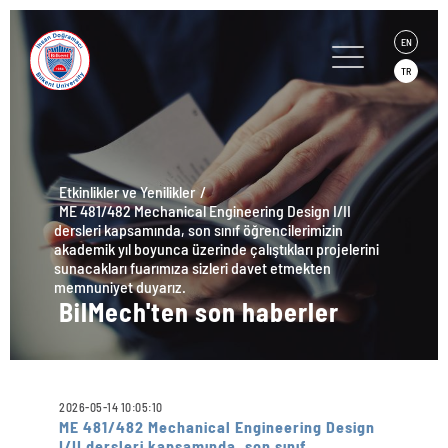
EN
TR
Etkinlikler ve Yenilikler
ME 481/482 Mechanical Engineering Design I/II
dersleri kapsamında, son sınıf öğrencilerimizin
akademik yıl boyunca üzerinde çalıştıkları projelerini
sunacakları fuarımıza sizleri davet etmekten
memnuniyet duyarız.
BilMech'ten son haberler
2026-05-14 10:05:10
ME 481/482 Mechanical Engineering Design
I/II dersleri kapsamında, son sınıf